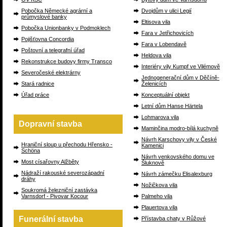
Pobočka Německé agrární a
Dvojdům v ulici Legií
průmyslové banky
Eltisova vila
Pobočka Unionbanky v Podmoklech
Fara v Jetřichovicích
Pojišťovna Concordia
Fara v Lobendavě
Poštovní a telegrafní úřad
Heldova vila
Rekonstrukce budovy firmy Transco
Interiéry vily Kumpf ve Vilémově
Severočeské elektrárny
Jednogenerační dům v Děčíně-
Stará radnice
Želenicích
Úřad práce
Konceptuální objekt
Letní dům Hanse Härtela
Lohmarova vila
Dopravní stavba
Maminčina modro-bílá kuchyně
Návrh Karschovy vily v České
Hraniční sloup u přechodu Hřensko -
Kamenici
Schöna
Návrh venkovského domu ve
Most císařovny Alžběty
Šluknově
Nádraží rakouské severozápadní
Návrh zámečku Elisalexburg
dráhy
Nožičkova vila
Soukromá železniční zastávka
Varnsdorf - Pivovar Kocour
Palmeho vila
Plauertova vila
Funerální stavba
Přístavba chaty v Růžové