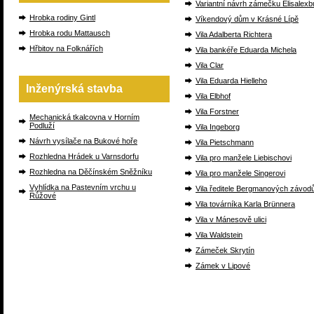
Variantní návrh zámečku Elisalexb
Hrobka rodiny Gintl
Víkendový dům v Krásné Lípě
Hrobka rodu Mattausch
Vila Adalberta Richtera
Hřbitov na Folknářích
Vila bankéře Eduarda Michela
Vila Clar
Vila Eduarda Hielleho
Inženýrská stavba
Vila Elbhof
Vila Forstner
Mechanická tkalcovna v Horním
Podluží
Vila Ingeborg
Návrh vysílače na Bukové hoře
Vila Pietschmann
Rozhledna Hrádek u Varnsdorfu
Vila pro manžele Liebischovi
Rozhledna na Děčínském Sněžníku
Vila pro manžele Singerovi
Vyhlídka na Pastevním vrchu u
Vila ředitele Bergmanových závod
Růžové
Vila továrníka Karla Brünnera
Vila v Mánesově ulici
Vila Waldstein
Zámeček Skrytín
Zámek v Lipové