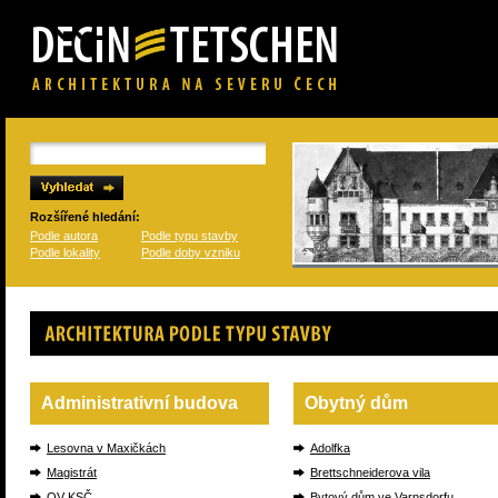
Rozšířené hledání:
Podle autora
Podle typu stavby
Podle lokality
Podle doby vzniku
Architektura podle typu stavby
Administrativní budova
Obytný dům
Lesovna v Maxičkách
Adolfka
Magistrát
Brettschneiderova vila
OV KSČ
Bytový dům ve Varnsdorfu