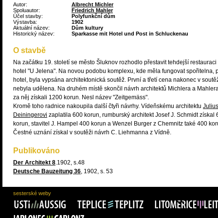
Autor:
Albrecht Michler
Spoluautor:
Friedrich Mahler
Účel stavby:
Polyfunkční dům
Výstavba:
1902
Aktuální název:
Dům kultury
Historický název:
Sparkasse mit Hotel und Post in Schluckenau
O stavbě
Na začátku 19. století se město Šluknov rozhodlo přestavit tehdejší restauraci
hotel "U Jelena". Na novou podobu komplexu, kde měla fungovat spořitelna, p
hotel, byla vypsána architektonická soutěž. První a třetí cena nakonec v soutě
nebyla udělena. Na druhém místě skončil návrh architektů Michlera a Mahlera,
za něj získali 1200 korun. Nesl název "Zeitgemäss".
Kromě toho radnice nakoupila další čtyři návrhy. Vídeňskému architektu
Juliu
Deiningerovi
zaplatila 600 korun, rumburský architekt Josef J. Schmidt získal
korun, stavitel J. Hampel 400 korun a Wenzel Burger z Chemnitz také 400 kor
Čestné uznání získal v soutěži návrh C. Liehmanna z Vídně.
Publikováno
Der Architekt 8
.1902, s.48
Deutsche Bauzeitung 36
, 1902, s. 53
sesterské weby