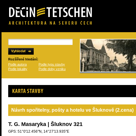
Rozšířené hledání:
Podle autora
Podle typu stavby
Podle lokality
Podle doby vzniku
Karta stavby
Návrh spořitelny, pošty a hotelu ve Šluknově (2.cena)
T. G. Masaryka | Šluknov 321
GPS: 51°0'12.456"N, 14°27'13.935"E