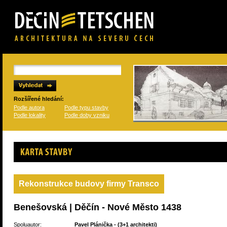
Rozšířené hledání:
Podle autora
Podle typu stavby
Podle lokality
Podle doby vzniku
Karta stavby
Rekonstrukce budovy firmy Transco
Benešovská | Děčín - Nové Město 1438
Spoluautor:
Pavel Plánička
- (
3+1 architekti
)