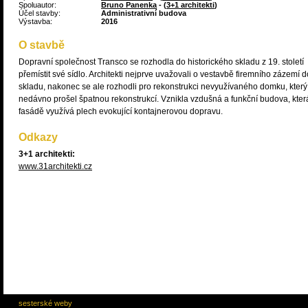
Spoluautor:
Bruno Panenka
- (
3+1 architekti
)
Účel stavby:
Administrativní budova
Výstavba:
2016
O stavbě
Dopravní společnost Transco se rozhodla do historického skladu z 19. století
přemístit své sídlo. Architekti nejprve uvažovali o vestavbě firemního zázemí d
skladu, nakonec se ale rozhodli pro rekonstrukci nevyužívaného domku, který
nedávno prošel špatnou rekonstrukcí. Vznikla vzdušná a funkční budova, kter
fasádě využívá plech evokující kontajnerovou dopravu.
Odkazy
3+1 architekti:
www.31architekti.cz
sesterské weby