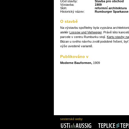
Účel stavby:
Stavba pro obchod
Výstavba:
1909
Sloh:
reformní architektura
Historický název:
Rumburger Sparkasse
O stavbě
Na výstavbu spořitelny byla vypsána architekton
ateliér
Lossow und Viehweger
. Právě této kancelá
parcele v centru Rumburku stojí.
Kartu stavby na
Bitzan u svého návrhu zvolil podobné řešení, byť
výše uvedené variantě.
Publikováno v
Moderne Bauformen,
1909
sesterské weby