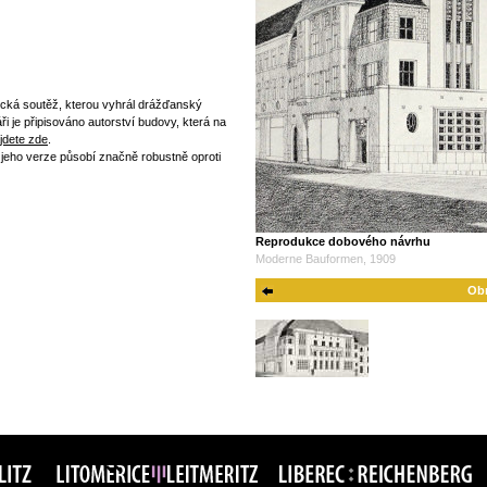
ická soutěž, kterou vyhrál drážďanský
ři je připisováno autorství budovy, která na
jdete zde
.
 jeho verze působí značně robustně oproti
Reprodukce dobového návrhu
Moderne Bauformen, 1909
Obr