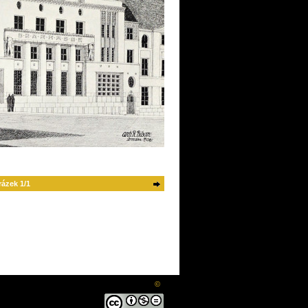
ázek 1/1
©