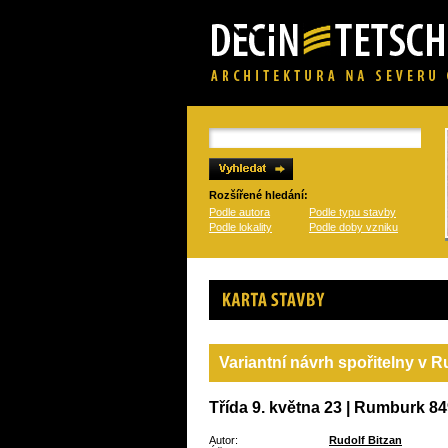
Rozšířené hledání:
Podle autora
Podle typu stavby
Podle lokality
Podle doby vzniku
Karta stavby
Variantní návrh spořitelny v
Třída 9. května 23 | Rumburk 8
Autor:
Rudolf Bitzan