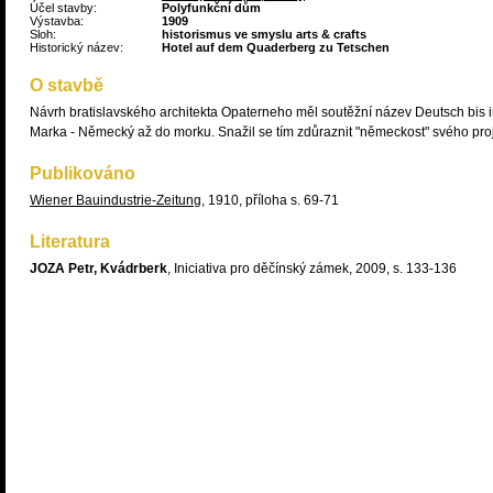
Účel stavby:
Polyfunkční dům
Výstavba:
1909
Sloh:
historismus ve smyslu arts & crafts
Historický název:
Hotel auf dem Quaderberg zu Tetschen
O stavbě
Návrh bratislavského architekta Opaterneho měl soutěžní název Deutsch bis 
Marka - Německý až do morku. Snažil se tím zdůraznit "německost" svého proj
Publikováno
Wiener Bauindustrie-Zeitung
, 1910, příloha s. 69-71
Literatura
JOZA Petr, Kvádrberk
, Iniciativa pro děčínský zámek, 2009, s. 133-136