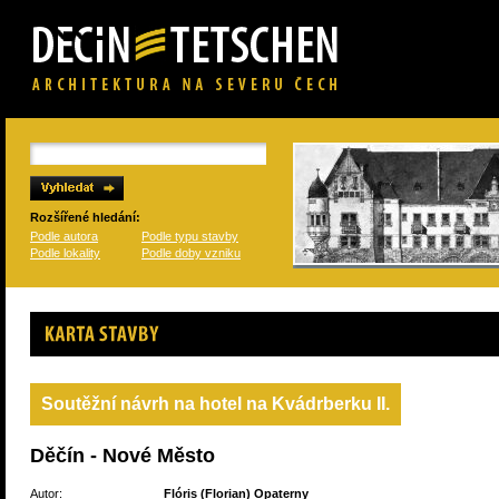
Rozšířené hledání:
Podle autora
Podle typu stavby
Podle lokality
Podle doby vzniku
Karta stavby
Soutěžní návrh na hotel na Kvádrberku II.
Děčín - Nové Město
Autor:
Flóris (Florian) Opaterny