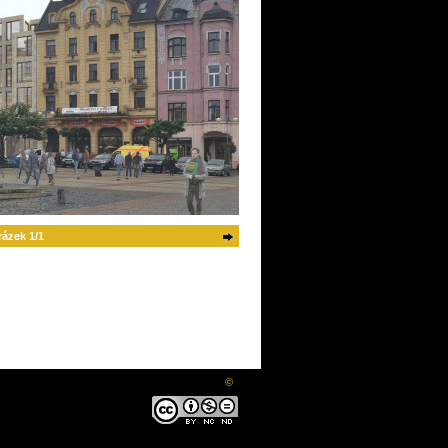
ázek 1/1
©