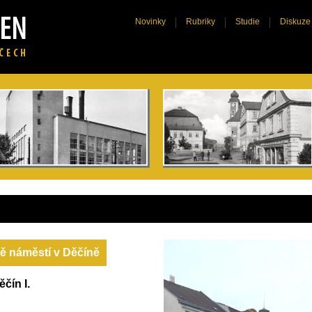
Novinky
Rubriky
Studie
Diskuze
ě náměstí v Děčíně
čín I.