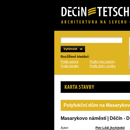
Rozšířené hledání:
Podle autora
Podle typu stavby
Podle lokality
Podle doby vzniku
Karta stavby
Polyfukční dům na Masarykov
Masarykovo náměstí | Děčín - Dě
Autor:
Petr Lédl Architekti