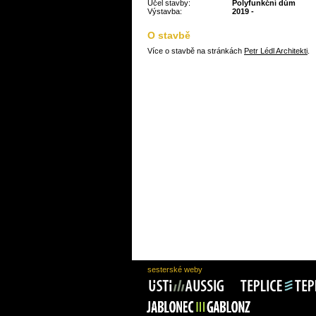
Účel stavby:
Polyfunkční dům
Výstavba:
2019 -
O stavbě
Více o stavbě na stránkách
Petr Lédl Architekti
.
sesterské weby