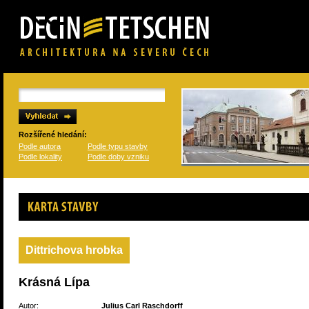
Rozšířené hledání:
Podle autora
Podle typu stavby
Podle lokality
Podle doby vzniku
Karta stavby
Dittrichova hrobka
Krásná Lípa
Autor:
Julius Carl Raschdorff