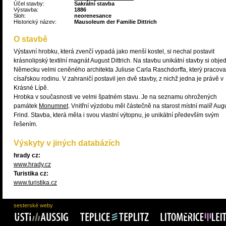
Účel stavby:
Sakrální stavba
Výstavba:
1886
Sloh:
neorenesance
Historický název:
Mausoleum der Familie Dittrich
O stavbě
Výstavní hrobku, která zvenčí vypadá jako menší kostel, si nechal postavit
krásnolipský textilní magnát August Dittrich. Na stavbu unikátní stavby si obje
Německu velmi ceněného architekta Juliuse Carla Raschdorffa, který pracoval
císařskou rodinu. V zahraničí postavil jen dvě stavby, z nichž jedna je právě v
Krásné Lípě.
Hrobka v současnosti ve velmi špatném stavu. Je na seznamu ohrožených
památek
Monumnet
. Vnitřní výzdobu měl částečně na starost místní malíř Aug
Frind. Stavba, která měla i svou vlastní výtopnu, je unikátní především svým
řešením.
Výskyty v jiných databázích
hrady cz:
www.hrady.cz
Turistika cz:
www.turistika.cz
sesterské weby