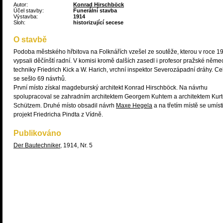
Autor:
Konrad Hirschböck
Účel stavby:
Funerální stavba
Výstavba:
1914
Sloh:
historizující secese
O stavbě
Podoba městského hřbitova na Folknářích vzešel ze soutěže, kterou v roce 1
vypsali děčínští radní. V komisi kromě dalších zasedl i profesor pražské něme
techniky Friedrich Kick a W. Harich, vrchní inspektor Severozápadní dráhy. C
se sešlo 69 návrhů.
První místo získal magdeburský architekt Konrad Hirschböck. Na návrhu
spolupracoval se zahradním architektem Georgem Kuhtem a architektem Kur
Schützem. Druhé místo obsadil návrh
Maxe Hegela
a na třetím místě se umísti
projekt Friedricha Pindta z Vídně.
Publikováno
Der Bautechniker
, 1914, Nr. 5