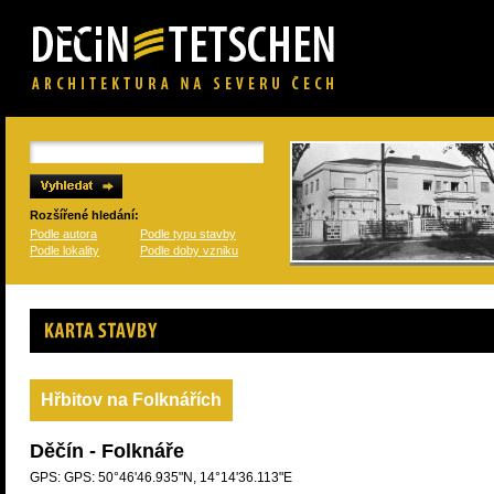
Rozšířené hledání:
Podle autora
Podle typu stavby
Podle lokality
Podle doby vzniku
Karta stavby
Hřbitov na Folknářích
Děčín - Folknáře
GPS: GPS: 50°46'46.935"N, 14°14'36.113"E