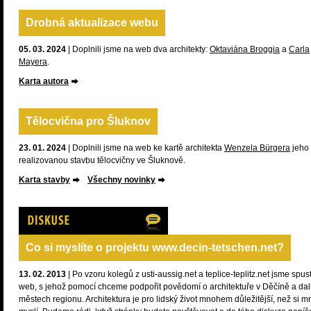
Drobná aktualizace webu
05. 03. 2024
| Doplnili jsme na web dva architekty:
Oktaviána Broggia
a
Carla
Mayera
.
Karta autora
Tělocvična pro Šluknov
23. 01. 2024
| Doplnili jsme na web ke kartě architekta
Wenzela Bürgera
jeho
realizovanou stavbu tělocvičny ve Šluknově.
Karta stavby
Všechny novinky
Diskuze
Co si myslíte o projektu www.decin-tetschen.net?
13. 02. 2013
| Po vzoru kolegů z usti-aussig.net a teplice-teplitz.net jsme spusti
web, s jehož pomocí chceme podpořit povědomí o architektuře v Děčíně a dal
městech regionu. Architektura je pro lidský život mnohem důležitější, než si m