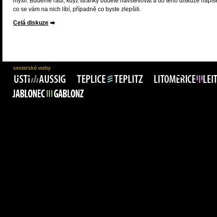
myslí. Budeme rádi, když stránky budete navštěvovat a do tého diskuze napíš
co se vám na nich líbí, případně co byste zlepšili.
Celá diskuze
sesterské weby