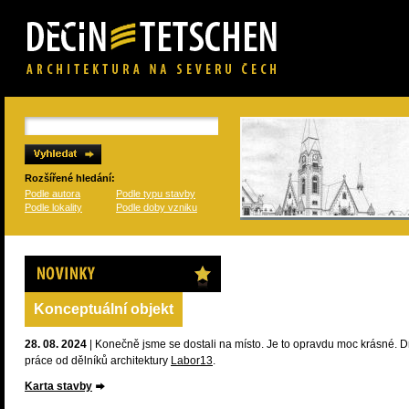
Rozšířené hledání:
Podle autora
Podle typu stavby
Podle lokality
Podle doby vzniku
Novinky
Konceptuální objekt
28. 08. 2024
| Konečně jsme se dostali na místo. Je to opravdu moc krásné. 
práce od dělníků architektury
Labor13
.
Karta stavby