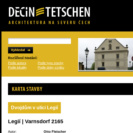
Rozšířené hledání:
Podle autora
Podle typu stavby
Podle lokality
Podle doby vzniku
Karta stavby
Dvojdům v ulici Legií
Legií | Varnsdorf 2165
Autor:
Otto Fleischer