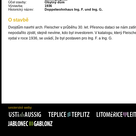
Účel stavby:
Obytný dům
Výstavba:
1936
Historický název:
Doppelwohnhaus Ing. F. und Ing. G.
O stavbě
Dvojdům navrhl arch. Fleischer v průběhu 30. let. Přesnou dataci se nám zatí
nepodařilo zjistit, stejně nevíme, kdo byl investorem. V katalogu, který Fleisch
vydal v roce 1936, se uvádí, že byl postaven pro Ing. F. a Ing. G.
sesterské weby