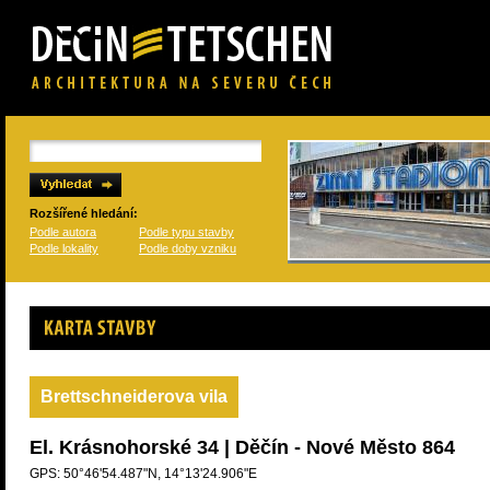
Rozšířené hledání:
Podle autora
Podle typu stavby
Podle lokality
Podle doby vzniku
Karta stavby
Brettschneiderova vila
El. Krásnohorské 34 | Děčín - Nové Město 864
GPS: 50°46'54.487"N, 14°13'24.906"E