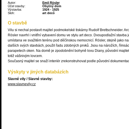
Autor:
Emil Rösler
Účel stavby:
Obytný dům
Výstavba:
1924 - 1925
Sloh:
art decó
O stavbě
Vilu si nechal postavit majitel podmokelské tiskárny Rudolf Brettschneider. Arc
Rösler navrhl i vnitřní vybavení domu ve stylu art deco. Dvoupodlažní stavba j
umístana ve svažitém terénu pod děčínskou nemocnicí. Rösler, stejně jako na
dalších svých stavbách, použil řadu zdobných prvků. Jsou na nárožích, římsác
parapetech oken. Na domě je zpodobnění bohyně lovu Diany, původní majitel
totiž vášnivým lovcem.
Současný majitel se snaží interiér zrekonstruhovat podle původní dokumenta
Výskyty v jiných databázích
Slavné vily / Slavné stavby:
www.slavnevily.cz