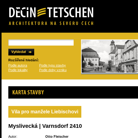
Rozšířené hledání:
Podle autora
Podle typu stavby
Podle lokality
Podle doby vzniku
Karta stavby
Vila pro manžele Liebischovi
Myslivecká | Varnsdorf 2410
Autor:
Otto Fleischer