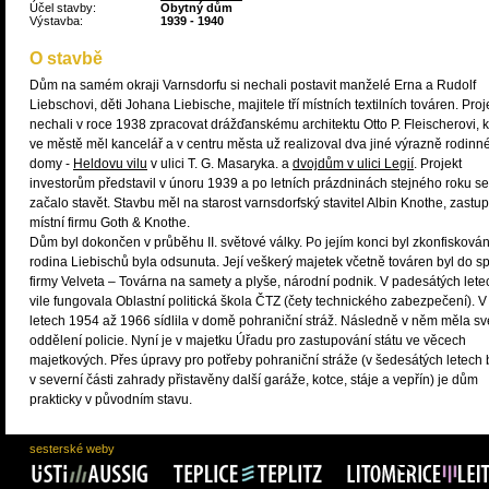
Účel stavby:
Obytný dům
Výstavba:
1939 - 1940
O stavbě
Dům na samém okraji Varnsdorfu si nechali postavit manželé Erna a Rudolf
Liebschovi, děti Johana Liebische, majitele tří místních textilních továren. Proj
nechali v roce 1938 zpracovat drážďanskému architektu Otto P. Fleischerovi, k
ve městě měl kancelář a v centru města už realizoval dva jiné výrazně rodinn
domy -
Heldovu vilu
v ulici T. G. Masaryka. a
dvojdům v ulici Legií
. Projekt
investorům představil v únoru 1939 a po letních prázdninách stejného roku se
začalo stavět. Stavbu měl na starost varnsdorfský stavitel Albin Knothe, zastup
místní firmu Goth & Knothe.
Dům byl dokončen v průběhu II. světové války. Po jejím konci byl zkonfisková
rodina Liebischů byla odsunuta. Její veškerý majetek včetně továren byl do s
firmy Velveta – Továrna na samety a plyše, národní podnik. V padesátých lete
vile fungovala Oblastní politická škola ČTZ (čety technického zabezpečení). V
letech 1954 až 1966 sídlila v domě pohraniční stráž. Následně v něm měla sv
oddělení policie. Nyní je v majetku Úřadu pro zastupování státu ve věcech
majetkových. Přes úpravy pro potřeby pohraniční stráže (v šedesátých letech 
v severní části zahrady přistavěny další garáže, kotce, stáje a vepřín) je dům
prakticky v původním stavu.
sesterské weby