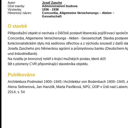
Autor:
Josef Zasche
Účel stavby:
Administrativní budova
Výstavba:
1936 - 1938
Historický název:
Concordia, Allgemeine Versicherungs – Aktien –
Gesselschaft
O stavbě
Pětipodlažní objekt si nechala v Děčíně postavit liberecká pojišťovací společn
Concordia, Allgemeine Versicherungs - Aktien - Gesselschaft. Stavba postave
funkcionalistickém stylu má sedlovou střechou a z východu sousedí z další s
Josefa Zascheho pro Německou agrární a průmyslovou banku (Deutschem Ag
und IndustrieBank).
Na rizalitu je bronzový reliéf s trojicí mužských postav, které drží
štít s písmeny CVR připomínající stavebníka objektu.
Publikováno
Architektura Podmokel 1900–1945 / Architektur von Bodenbach 1900–1945, a
Alena Sellnerová, Jan Hanzlík, Marta Pavlíková, NPÚ, ÚOP v Ústí nad Labem
2014, s. 54