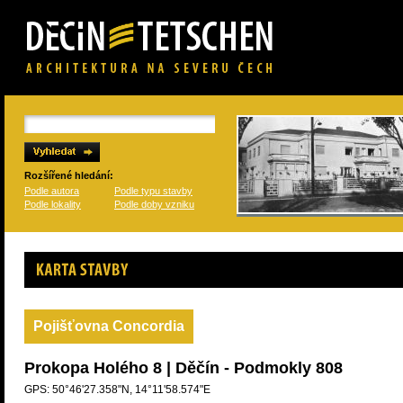
Rozšířené hledání:
Podle autora
Podle typu stavby
Podle lokality
Podle doby vzniku
Karta stavby
Pojišťovna Concordia
Prokopa Holého 8 | Děčín - Podmokly 808
GPS: 50°46'27.358"N, 14°11'58.574"E