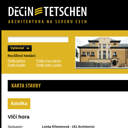
Rozšířené hledání:
Podle autora
Podle typu stavby
Podle lokality
Podle doby vzniku
Karta stavby
Adolfka
Vlčí hora
Spoluautor:
Lenka Křemenová
- (
A1 Architects
)