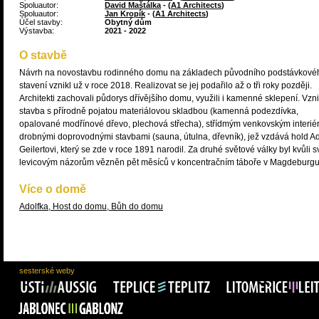
Spoluautor:
David Maštálka
- (
A1 Architects
)
Spoluautor:
Jan Kropík
- (
A1 Architects
)
Účel stavby:
Obytný dům
Výstavba:
2021 - 2022
O stavbě
Návrh na novostavbu rodinného domu na základech původního podstávkové
stavení vznikl už v roce 2018. Realizovat se jej podařilo až o tři roky později.
Architekti zachovali půdorys dřívějšího domu, využili i kamenné sklepení. Vzni
stavba s přírodně pojatou materiálovou skladbou (kamenná podezdívka,
opalované modřínové dřevo, plechová střecha), střídmým venkovským interié
drobnými doprovodnými stavbami (sauna, útulna, dřevník), jež vzdává hold Ad
Geilertovi, který se zde v roce 1891 narodil. Za druhé světové války byl kvůli 
levicovým názorům vězněn pět měsíců v koncentračním táboře v Magdeburgu
Více o domě
Adolfka, Host do domu, Bůh do domu
sesterské weby