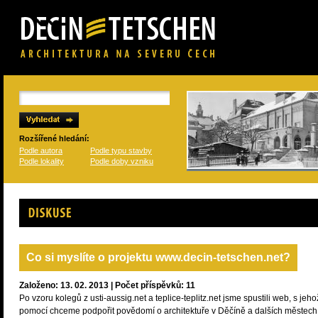
Rozšířené hledání:
Podle autora
Podle typu stavby
Podle lokality
Podle doby vzniku
Diskuse
Co si myslíte o projektu www.decin-tetschen.net?
Založeno: 13. 02. 2013 | Počet příspěvků: 11
Po vzoru kolegů z usti-aussig.net a teplice-teplitz.net jsme spustili web, s jeho
pomocí chceme podpořit povědomí o architektuře v Děčíně a dalších městech