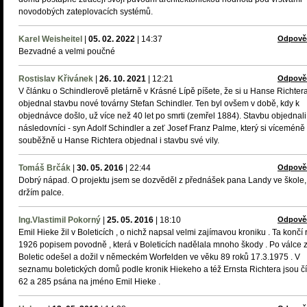
novodobých zateplovacích systémů.
Karel Weisheitel
|
05. 02. 2022
|
14:37
Odpově
Bezvadné a velmi poučné
Rostislav Křivánek
|
26. 10. 2021
|
12:21
Odpově
V článku o Schindlerově pletárně v Krásné Lípě píšete, že si u Hanse Richter
objednal stavbu nové továrny Stefan Schindler. Ten byl ovšem v době, kdy k
objednávce došlo, už více než 40 let po smrti (zemřel 1884). Stavbu objednali
následovníci - syn Adolf Schindler a zeť Josef Franz Palme, který si víceméně
souběžně u Hanse Richtera objednal i stavbu své vily.
Tomáš Brčák
|
30. 05. 2016
|
22:44
Odpově
Dobrý nápad. O projektu jsem se dozvěděl z přednášek pana Landy ve škole,
držím palce.
Ing.Vlastimil Pokorný
|
25. 05. 2016
|
18:10
Odpově
Emil Hieke žil v Boleticích , o nichž napsal velmi zajímavou kroniku . Ta končí
1926 popisem povodně , která v Boleticích nadělala mnoho škody . Po válce 
Boletic odešel a dožil v německém Worfelden ve věku 89 roků 17.3.1975 . V
seznamu boletických domů podle kronik Hiekeho a též Ernsta Richtera jsou čí
62 a 285 psána na jméno Emil Hieke .