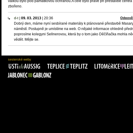
válkou bylo pod památkovou ochranou.A celé bylo právě při přestavbě centra
zbořeno.
d-t
|
09. 03. 2013
|
20:36
Odpově
Dobrý den, máme nyní sesbírané materiály k plánované přestavbě Masar
náměstí. Postupně je umístíme na web. O nějaké informace ohledně před
poprosíme kolegyni Sellnerovou, která by o tom jako Děčíňačka mohla ně
vědět. Mějte se.
sesterské weby