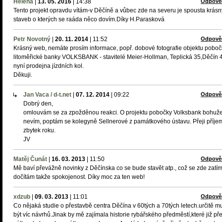
Helena
|
13. 05. 2016
|
14:38
Odpově
Tento projekt opravdu vítám-v Děčíně a vůbec zde na severu je spousta krás
staveb o kterých se raáda něco dovím.Díky H.Parasková
Petr Novotný
|
20. 11. 2014
|
11:52
Odpově
Krásný web, nemáte prosím informace, popř. dobové fotografie objektu poboč
litoměřické banky VOLKSBANK - stavitelé Meier-Hollman, Teplická 35,Děčín 4
nyní prodejna jízdních kol.
Děkuji.
Jan Vaca / d-t.net
|
07. 12. 2014
|
09:22
Odpově
Dobrý den,
omlouvám se za zpožděnou reakci. O projektu pobočky Volksbank bohuže
nevím, poptám se kolegyně Sellnerové z památkového ústavu. Přeji příje
zbytek roku.
JV
Matěj Čunát
|
16. 03. 2013
|
11:50
Odpově
Mě baví převážně novinky z Děčínska co se bude stavět atp., což se zde zatí
dočítám takže spokojenost. Díky moc za ten web!
xdzub
|
09. 03. 2013
|
11:01
Odpově
Co nějaká studie o přestavbě centra Děčína v 60tých a 70tých letech.určitě m
být víc návrhů.Jinak by mě zajímala historie rybářského předměstí,které již př