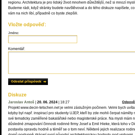
regionu. Architektura je pro lidský život mnohem důležitější, než si mnozí myslí
Budeme rádi, když stránky budete navštěvovat a do tého diskuze napíšete, co
vám na nich líbí, případně co byste zlepšili.
Vložte odpověď:
Jméno:
Komentář:
Diskuze
Jaroslav Antoš
|
20. 06. 2024
|
18:27
Odpově
Projekt www.decin-tetschen.net je velmi záslužným počinem. Velmi bych uvítal
kdyby byl např. inspirací pro studenty UJEP, kteří by zde mohli čerpat náměty 
své tematicky zaměřené bakalářské nebo magisterské práce. Na mysli mám n
důsledné zmapování činnosti rodinné firmy Josef a Emil Hieke, která toho v D
postavila opravdu hodně a téměř se o tom neví. Některé jejich realizace rodi
domů postupně ztrácejí svojí původní architektonickou hodnotu pod vrstvami