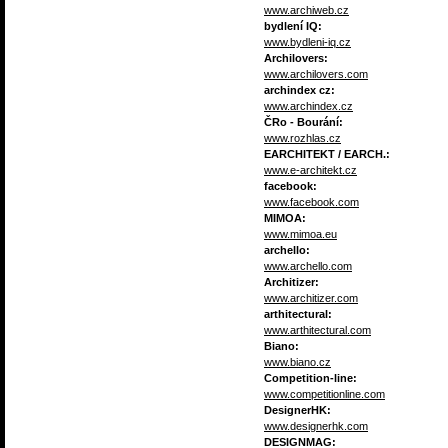
www.archiweb.cz
bydlení IQ:
www.bydleni-iq.cz
Archilovers:
www.archilovers.com
archindex cz:
www.archindex.cz
ČRo - Bourání:
www.rozhlas.cz
EARCHITEKT / EARCH.:
www.e-architekt.cz
facebook:
www.facebook.com
MIMOA:
www.mimoa.eu
archello:
www.archello.com
Architizer:
www.architizer.com
arthitectural:
www.arthitectural.com
Biano:
www.biano.cz
Competition-line:
www.competitionline.com
DesignerHK:
www.designerhk.com
DESIGNMAG: