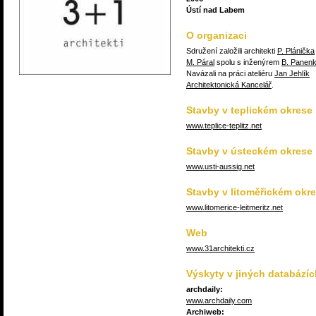
Ústí nad Labem
O organizaci
Sdružení založili architekti
P. Plánička
M. Páral
spolu s inženýrem
B. Panen
Navázali na práci ateliéru
Jan Jehlík
Architektonická Kancelář
.
Stavby v teplickém okrese
www.teplice-teplitz.net
Stavby v ústeckém okrese
www.usti-aussig.net
Stavby v litoměřickém okr
www.litomerice-leitmeritz.net
Web
www.31architekti.cz
Výskyty v jiných databázíc
archdaily:
www.archdaily.com
Archiweb: