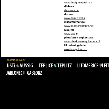
www.designmagazin.cz
divisare:
divisare.com
domus:
www.domusweb.it
ilikearchitecture:
www.ilikearchitecture.net
last.fm:
www.last.fm
plataforma arqitectura:
www.plataformaarquitectura.cl
Ukradená galerie:
ukradenagalerie.cz
sesterské weby