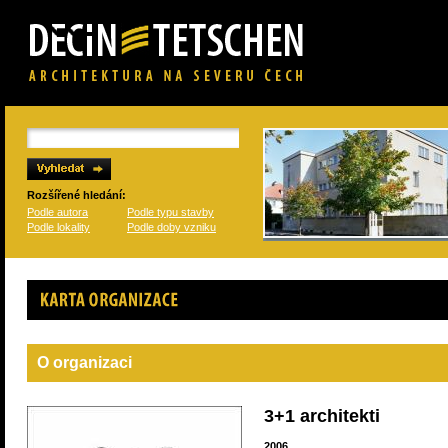
Rozšířené hledání:
Podle autora
Podle typu stavby
Podle lokality
Podle doby vzniku
Karta organizace
O organizaci
3+1 architekti
2006