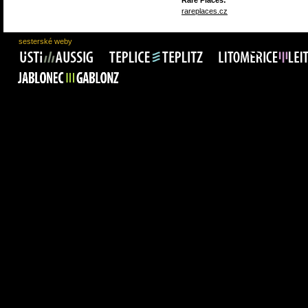
Rare Places:
rareplaces.cz
sesterské weby