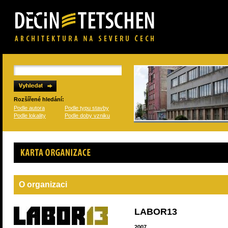
Rozšířené hledání:
Podle autora
Podle typu stavby
Podle lokality
Podle doby vzniku
Karta organizace
O organizaci
LABOR13
2007