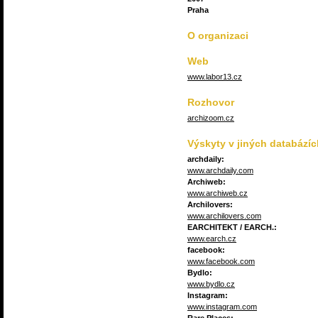
Praha
O organizaci
Web
www.labor13.cz
Rozhovor
archizoom.cz
Výskyty v jiných databázíc
archdaily:
www.archdaily.com
Archiweb:
www.archiweb.cz
Archilovers:
www.archilovers.com
EARCHITEKT / EARCH.:
www.earch.cz
facebook:
www.facebook.com
Bydlo:
www.bydlo.cz
Instagram:
www.instagram.com