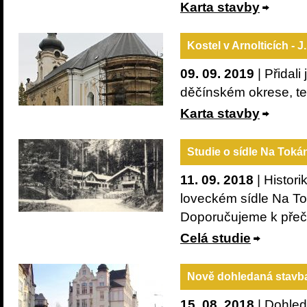
Karta stavby
Kostel v Arnolticích - J
09. 09. 2019
| Přidal
děčínském okrese, ten
Karta stavby
Studie o sídle Na Toká
11. 09. 2018
| Histori
loveckém sídle Na Tok
Doporučujeme k přeč
Celá studie
Nově dohledaná stavb
15. 08. 2018
| Dohled