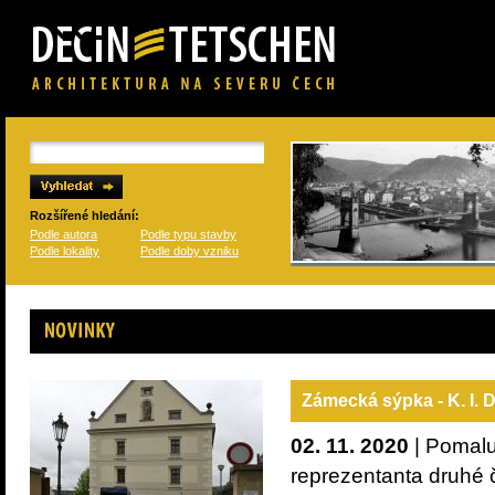
Rozšířené hledání:
Podle autora
Podle typu stavby
Podle lokality
Podle doby vzniku
Novinky
Zámecká sýpka - K. I. 
02. 11. 2020
| Pomalu 
reprezentanta druhé 