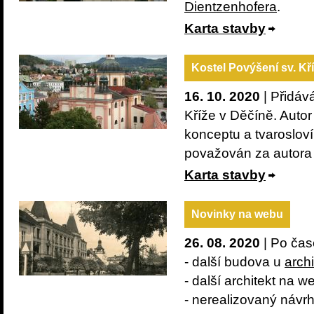
Dientzenhofera
.
Karta stavby
Kostel Povýšení sv. Kř
16. 10. 2020
| Přidáv
Kříže v Děčíně. Auto
konceptu a tvarosloví
považován za autor
Karta stavby
Novinky na webu
26. 08. 2020
| Po čas
- další budova u
arch
- další architekt na 
- nerealizovaný návr