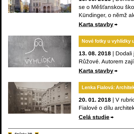
se o Měšťanskou škol
Kündinger, o němž a
Karta stavby
Nové fotky u vyhlídky
13. 08. 2018
| Dodali
Růžové. Autorem zají
Karta stavby
Lenka Fialová: Architek
20. 01. 2018
| V rubr
Fialové o dílu archite
Celá studie