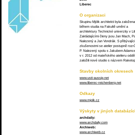
Liberec
O organizaci
Skupinu Mjölk architekti byla založena 
během studia na Fakultě umění a
architektury Technické univerzity v Li
Zakládajícími členy jsou Jan Mach, P
Nalezený a Jan Vondrák. S přibývajíc
zkušenostmi se atelier postupně rozr
P. Nalezený spolu s Jakubem Adamc
v r. 2012 od mateřského atelieru odděli
založili nové studio s názvem Raketop
Stavby okolních okresech
www.usti-aussig.net
www.liberec-reichenberg.net
Odkazy
www.mjolk.cz
Výskyty v jiných databázíc
archdaily:
www.archdaily.com
Archiweb:
www.archiweb.cz