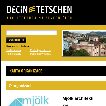
Rozšířené hledání:
Podle autora
Podle typu stavby
Podle lokality
Podle doby vzniku
Karta organizace
O organizaci
Mjölk architekti
2008