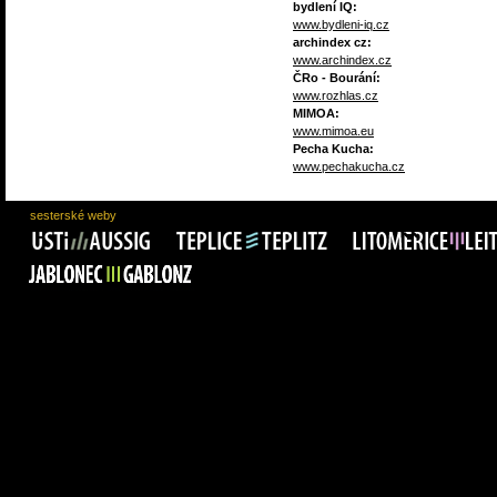
bydlení IQ:
www.bydleni-iq.cz
archindex cz:
www.archindex.cz
ČRo - Bourání:
www.rozhlas.cz
MIMOA:
www.mimoa.eu
Pecha Kucha:
www.pechakucha.cz
sesterské weby