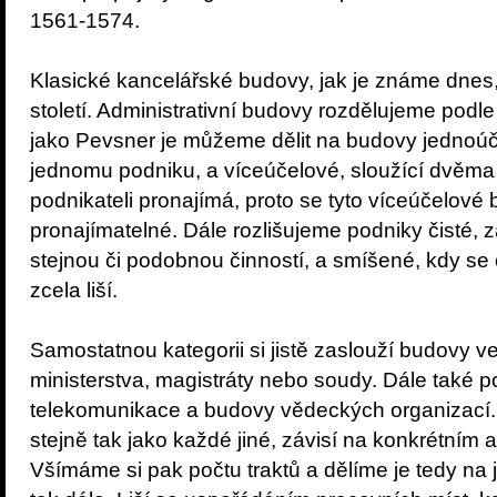
1561-1574.
Klasické kancelářské budovy, jak je známe dnes,
století. Administrativní budovy rozdělujeme podle
jako Pevsner je můžeme dělit na budovy jednoúče
jednomu podniku, a víceúčelové, sloužící dvěma 
podnikateli pronajímá, proto se tyto víceúčelov
pronajímatelné. Dále rozlišujeme podniky čisté, 
stejnou či podobnou činností, a smíšené, kdy se
zcela liší.
Samostatnou kategorii si jistě zaslouží budovy v
ministerstva, magistráty nebo soudy. Dále také p
telekomunikace a budovy vědeckých organizací.
stejně tak jako každé jiné, závisí na konkrétním 
Všímáme si pak počtu traktů a dělíme je tedy na je