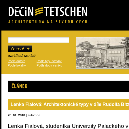
Rozšířené hledání:
Podle autora
Podle typu stavby
Podle lokality
Podle doby vzniku
Článek
Lenka Fialová: Architektonické typy v díle Rudolfa Bit
20. 01. 2018
| autor: d-t
Lenka Fialová, studentka Univerzity Palackého v