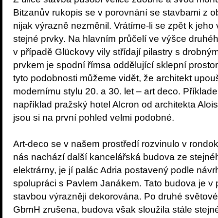
Bitzanův rukopis se v porovnání se stavbami z o
nijak výrazně nezměnil. Vrátíme-li se zpět k jeho
stejné prvky. Na hlavním průčelí ve výšce druhého
v případě Glückovy vily střídají pilastry s drobn
prvkem je spodní římsa oddělující sklepní prostor
tyto podobnosti můžeme vidět, že architekt upoušt
modernímu stylu 20. a 30. let – art deco. Příklade
například pražský hotel Alcron od architekta Alo
jsou si na první pohled velmi podobné.
Art-deco se v našem prostředí rozvinulo v rondok
nás nachází další kancelářská budova ze stejné
elektrárny, je jí palác Adria postavený podle ná
spolupráci s Pavlem Janákem. Tato budova je v 
stavbou výrazněji dekorována. Po druhé světov
GbmH zrušena, budova však sloužila stále stejné