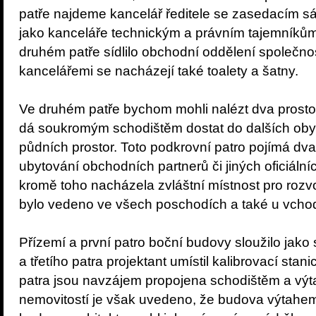
patře najdeme kancelář ředitele se zasedacím sál
jako kanceláře technickým a právním tajemníkům, 
druhém patře sídlilo obchodní oddělení společnos
kancelářemi se nacházejí také toalety a šatny.
Ve druhém patře bychom mohli nalézt dva prostorn
dá soukromým schodištěm dostat do dalších obyt
půdních prostor. Toto podkrovní patro pojímá dv
ubytování obchodních partnerů či jiných oficiální
kromě toho nacházela zvláštní místnost pro rozvo
bylo vedeno ve všech poschodích a také u vchodu
Přízemí a první patro boční budovy sloužilo jako
a třetího patra projektant umístil kalibrovací stan
patra jsou navzájem propojena schodištěm a výt
nemovitostí je však uvedeno, že budova výtahe