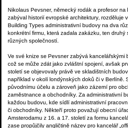
Nikolaus Pevsner, německý rodák a profesor na b
zabýval historií evropské architektury, rozděluje 
Building Types administrativní budovy na dva různ
konkrétní firmu, která zadala zakázku, ten druhý 
různých společností.
Ve své knize se Pevsner zabývá kancelářskými 
což se může zdát jako zvláštní spojení, avšak pr
století se objevovaly právě ve skladištních budo
například v okolí londýnských doků či v Berlíně.
původnímu účelu a zároveň jako zázemí pro obch
zaměstnance a obchodníky. Za administrativní bu
každou budovu, kde sídlí administrativní pracovní
či obchodníky. Někteří proto považují obecní úřa
Amsterodamu z 16. a 17. století za formu kancelá
zase propůjčily angličtině název pro kancelář „offi