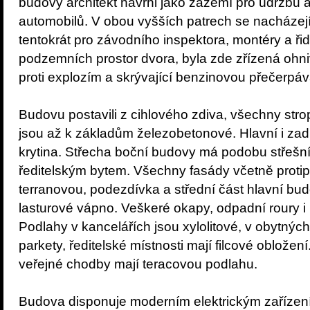
budovy architekt navrhl jako zázemí pro údržbu a
automobilů. V obou vyšších patrech se nacházejí 
tentokrát pro závodního inspektora, montéry a řid
podzemních prostor dvora, byla zde zřízená ohn
proti explozím a skrývající benzinovou přečerpáva
Budovu postavili z cihlového zdiva, všechny stro
jsou až k základům železobetonové. Hlavní i zad
krytina. Střecha boční budovy má podobu střešn
ředitelským bytem. Všechny fasády včetně protip
terranovou, podezdívka a střední část hlavní bu
lasturové vápno. Veškeré okapy, odpadní roury i
Podlahy v kancelářích jsou xylolitové, v obytnýc
parkety, ředitelské místnosti mají filcové obložen
veřejné chodby mají teracovou podlahu.
Budova disponuje moderním elektrickým zařízení