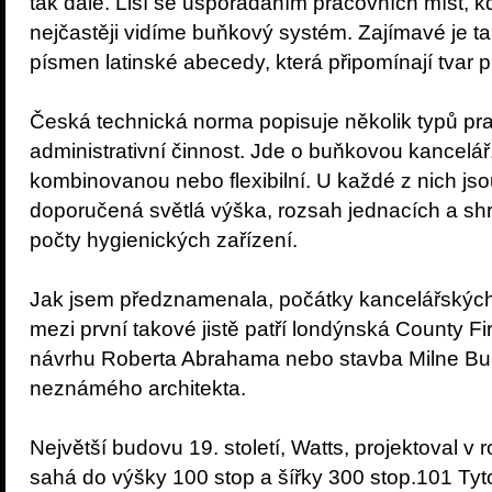
tak dále. Liší se uspořádáním pracovních míst, kd
nejčastěji vidíme buňkový systém. Zajímavé je 
písmen latinské abecedy, která připomínají tvar 
Česká technická norma popisuje několik typů pra
administrativní činnost. Jde o buňkovou kancelář
kombinovanou nebo flexibilní. U každé z nich js
doporučená světlá výška, rozsah jednacích a s
počty hygienických zařízení.
Jak jsem předznamenala, počátky kancelářských
mezi první takové jistě patří londýnská County Fi
návrhu Roberta Abrahama nebo stavba Milne Bui
neznámého architekta.
Největší budovu 19. století, Watts, projektoval v
sahá do výšky 100 stop a šířky 300 stop.101 Tyto