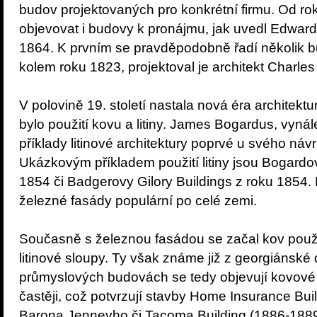
budov projektovaných pro konkrétní firmu. Od ro
objevovat i budovy k pronájmu, jak uvedl Edwar
1864. K prvním se pravděpodobně řadí několik 
kolem roku 1823, projektoval je architekt Charle
V polovině 19. století nastala nová éra architekt
bylo použití kovu a litiny. James Bogardus, vynále
příklady litinové architektury poprvé u svého návr
Ukázkovým příkladem použití litiny jsou Bogardo
1854 či Badgerovy Gilory Buildings z roku 1854. 
železné fasády populární po celé zemi.
Současně s železnou fasádou se začal kov použív
litinové sloupy. Ty však známe již z georgiánské
průmyslových budovách se tedy objevují kovové 
častěji, což potvrzují stavby Home Insurance Bui
Barona Jenneyho či Tacoma Building (1886-1889