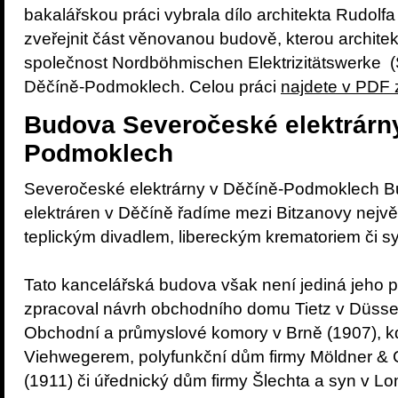
bakalářskou práci vybrala dílo architekta Rudolf
zveřejnit část věnovanou budově, kterou architek
společnost Nordböhmischen Elektrizitätswerke (
Děčíně-Podmoklech. Celou práci
najdete v PDF 
Budova Severočeské elektrárny
Podmoklech
Severočeské elektrárny v Děčíně-Podmoklech 
elektráren v Děčíně řadíme mezi Bitzanovy největ
teplickým divadlem, libereckým krematoriem či s
Tato kancelářská budova však není jediná jeho pr
zpracoval návrh obchodního domu Tietz v Düsse
Obchodní a průmyslové komory v Brně (1907), 
Viehwegerem, polyfunkční dům firmy Möldner & Co
(1911) či úřednický dům firmy Šlechta a syn v L