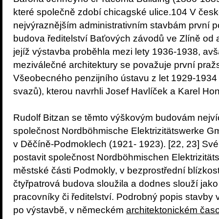
které společně zdobí chicagské ulice.104 V české
nejvýraznějším administrativním stavbám první pol
budova ředitelství Baťových závodů ve Zlíně od a
jejíž výstavba proběhla mezi lety 1936-1938, avša
meziválečné architektury se považuje první pra
Všeobecného penzijního ústavu z let 1929-193
svazů), kterou navrhli Josef Havlíček a Karel Hon
Rudolf Bitzan se těmto výškovým budovám nejvíc
společnost Nordböhmische Elektrizitätswerke G
v Děčíně-Podmoklech (1921- 1923). [22, 23] Své 
postavit společnost Nordböhmischen Elektrizität
městské části Podmokly, v bezprostřední blízkosti
čtyřpatrová budova sloužila a dodnes slouží jako
pracovníky či ředitelství. Podrobný popis stavby
po výstavbě, v německém
architektonickém čas