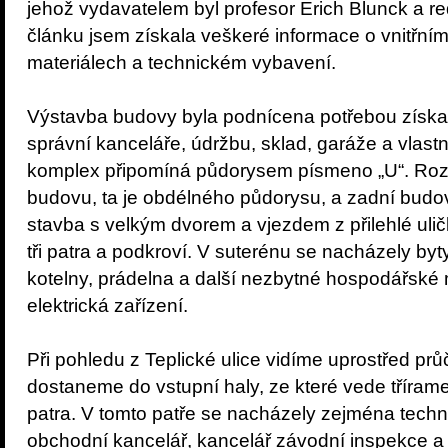
jehož vydavatelem byl profesor Erich Blunck a red
článku jsem získala veškeré informace o vnitřní
materiálech a technickém vybavení.
Výstavba budovy byla podnícena potřebou získat
správní kanceláře, údržbu, sklad, garáže a vlastn
komplex připomíná půdorysem písmeno „U“. Rozd
budovu, ta je obdélného půdorysu, a zadní budov
stavba s velkým dvorem a vjezdem z přilehlé ulič
tři patra a podkroví. V suterénu se nacházely byty
kotelny, prádelna a další nezbytné hospodářské 
elektrická zařízení.
Při pohledu z Teplické ulice vidíme uprostřed průč
dostaneme do vstupní haly, ze které vede třírame
patra. V tomto patře se nacházely zejména techn
obchodní kancelář, kancelář závodní inspekce a t