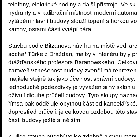
telefony, elektrické hodiny a další přístroje. Ve
hydranty a v kalibrační místnosti moderní automa
vytápění hlavní budovy slouží topení s horkou v
kamny, ostatní části vytápí pára.
Stavbu podle Bitzanova návrhu na místě vedl arc
sochař Türke z Drážďan, malby v interiéru byly 
drážďanského profesora Baranowského. Celkově l
zároveň vznešenost budovy zvenčí má repreze
majitele stejně tak jako účelnost správní budovy
jednoduché podezdívky je vyvážen silný sklon uli
oživují dlouhé průčelí budovy. Tyto sloupy naznač
římsa pak odděluje obytnou část od kancelářské
doprostřed průčelí, je celkovou ozdobou této stav
části budovy ještě silnějším
Z ulice stavba působí velice zdobně a svou monu