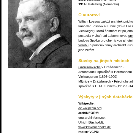
1914
Heidelberg (Německo)
O autorovi
William Lossow založil architektonick
kancelář Lossow a Kühne (dříve Los
Viehweger), která šestnáct let po jeho
postavila v Ústí nad Labem novou
spr
budovu Spolku pro chemickou a hutní
výrobu
. Společník firmy architekt Küh
jeho zetěm.
Stavby na jiných místech
Garnisonkirche
v Drážďanech -
Antonstadtu, společně s Hermannem
Viehwegerem (1896–1900)
Mlýnice
v Drážďanech - Friedrichstad
společně s H. M. Kühnem (1912-1914
Výskyty v jiných databázíc
Wikipedie:
de.wikipedia.org
archINFORM:
eng.archinform.net
Ulrich Bücholdt:
www.kmkbuecholdt.de
registr VCPD: