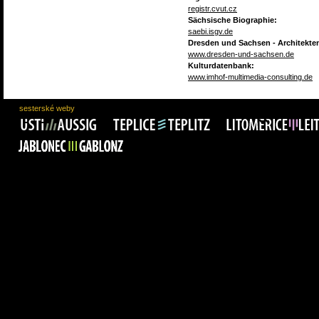
registr.cvut.cz
Sächsische Biographie:
saebi.isgv.de
Dresden und Sachsen - Architekte
www.dresden-und-sachsen.de
Kulturdatenbank:
www.imhof-multimedia-consulting.de
sesterské weby