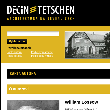
Rozšířené hledání:
Podle autora
Podle typu stavby
Podle lokality
Podle doby vzniku
Karta autora
O autorovi
William Lossow
1852
Glauchau (Německo)