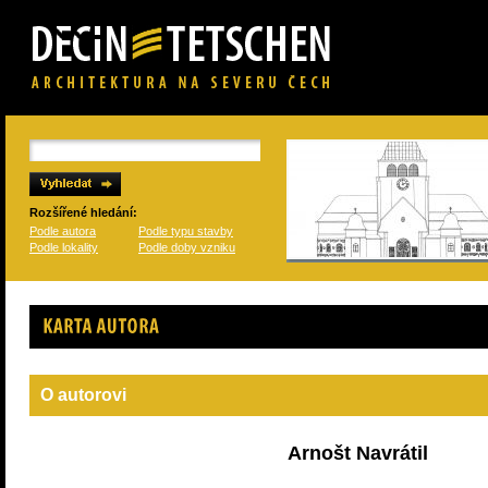
Rozšířené hledání:
Podle autora
Podle typu stavby
Podle lokality
Podle doby vzniku
Karta autora
O autorovi
Arnošt Navrátil