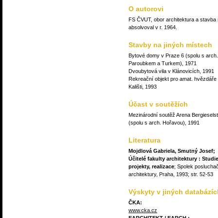
O autorovi
FS ČVUT, obor architektura a stavba
absolvoval v r. 1964.
Stavby na jiných místech
Bytové domy v Praze 6 (spolu s arch.
Paroubkem a Turkem), 1971
Dvoubytová vila v Klánovicích, 1991
Rekreační objekt pro amat. hvězdáře
Kališti, 1993
Účast v soutěžích
Mezinárodní soutěž Arena Bergiesels
(spolu s arch. Hořavou), 1991
Literatura
Mojdlová Gabriela, Smutný Josef;
Účitelé fakulty architektury : Studie
projekty, realizace
; Spolek poslucha
architektury, Praha, 1993; str. 52-53
Výskyty v jiných databázíc
ČKA:
www.cka.cz