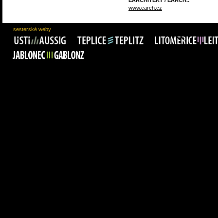
EARCHITEKT / EARCH.:
www.earch.cz
sesterské weby