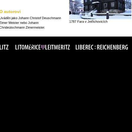
O autorovi
Uváděn jako Johann Christof Deuschmann
1787 Fara v Jetřichovicích
Zimer Meister nebo Johann
Chrideütschmann Zimermeister.